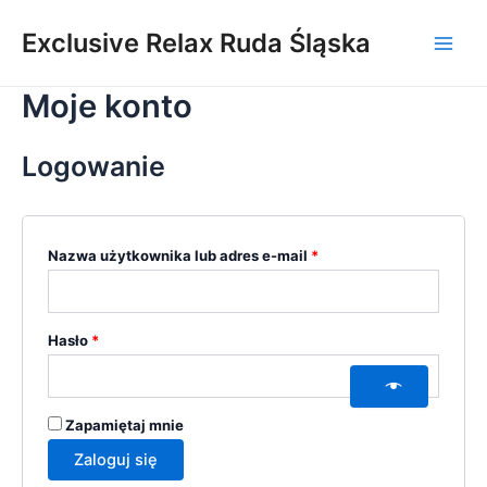
Skip
Wymagane
Wymagane
Main
Exclusive Relax Ruda Śląska
to
Men
content
Moje konto
Logowanie
Nazwa użytkownika lub adres e-mail
*
Hasło
*
Zapamiętaj mnie
Zaloguj się